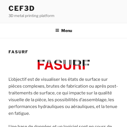
Aller
CEF3D
au
3D metal printing platform
contenu
principal
Menu
FASURF
L’objectif est de visualiser les états de surface sur
pièces complexes, brutes de fabrication ou après post-
traitements de surface, ce qui impacte sur la qualité
visuelle de la pièce, les possibilités d’assemblage, les
performances hydrauliques ou aérauliques, et la tenue
en fatigue.
Une base de données et un logiciel sont en cours de